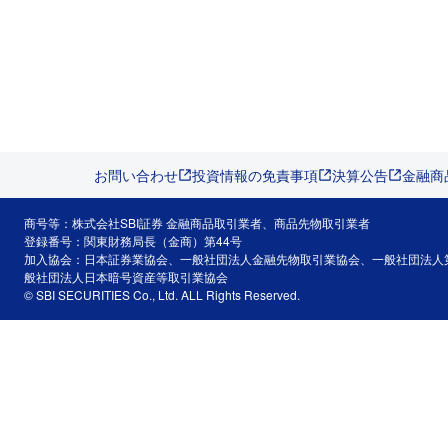
お問い合わせ
投資情報の免責事項
決算公告
金融商
商号等：株式会社SBI証券 金融商品取引業者、商品先物取引業者
登録番号：関東財務局長（金商）第44号
加入協会：日本証券業協会、一般社団法人金融先物取引業協会、一般社団法人
般社団法人日本暗号資産等取引業協会
© SBI SECURITIES Co., Ltd. ALL Rights Reserved.