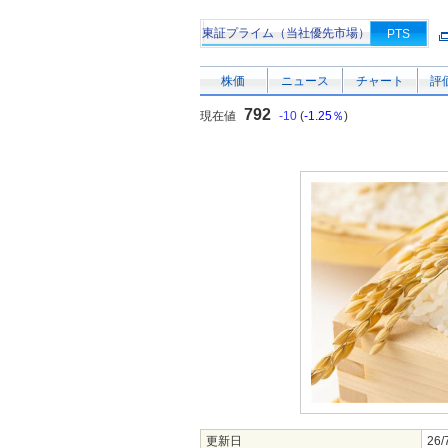
東証プライム（当社優先市場）
PTS
株価
ニュース
チャート
評
792
現在値
-10
(
-1.25％
)
更新日
26/