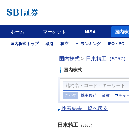
ホーム
マーケット
NISA
国内株
国内株式トップ
取引
積立
ランキング
IPO・PO
国内株式
>
日東精工（5957）
国内株式
さがす
株主優待
業種
チャ
検索結果一覧へ戻る
日東精工
（5957）