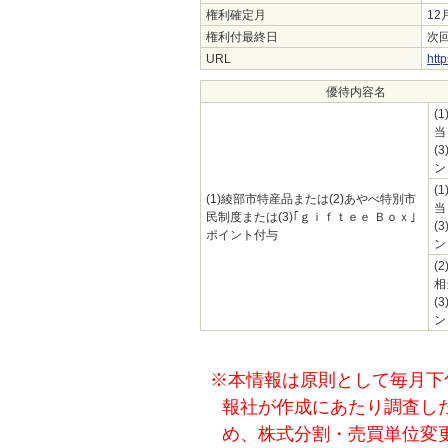
権利確定月
12
権利付最終日
次回
URL
http
優待内容名
(1
当
(3
ン
(1
(1)綾部市特産品または(2)あやべ特別市
当
民制度または(3)｢ｇｉｆｔｅｅ Ｂｏｘ｣
(3
ポイント付与
ン
(2
相
(3
ン
※本情報は原則として毎月下
報社が作成にあたり調査し
め、株式分割・売買単位変