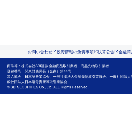
お問い合わせ
投資情報の免責事項
決算公告
金融商
商号等：株式会社SBI証券 金融商品取引業者、商品先物取引業者
登録番号：関東財務局長（金商）第44号
加入協会：日本証券業協会、一般社団法人金融先物取引業協会、一般社団法人
般社団法人日本暗号資産等取引業協会
© SBI SECURITIES Co., Ltd. ALL Rights Reserved.