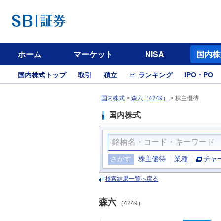
ホーム
マーケット
NISA
国内株
国内株式トップ
取引
積立
ランキング
IPO・PO
国内株式
>
森六（4249）
>
株主優待
国内株式
さがす
株主優待
業種
チャ
検索結果一覧へ戻る
森六
（4249）