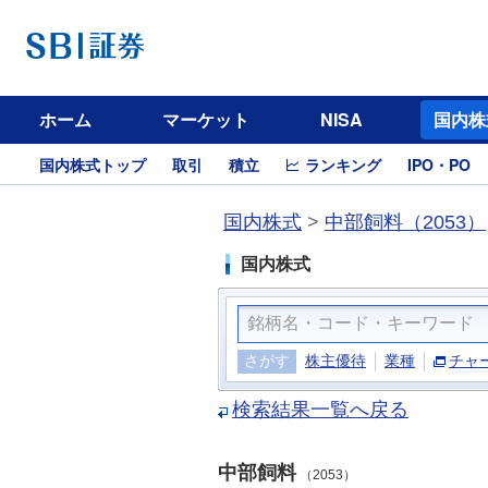
ホーム
マーケット
NISA
国内株
国内株式トップ
取引
積立
ランキング
IPO・PO
国内株式
>
中部飼料（2053）
国内株式
さがす
株主優待
業種
チャ
検索結果一覧へ戻る
中部飼料
（2053）