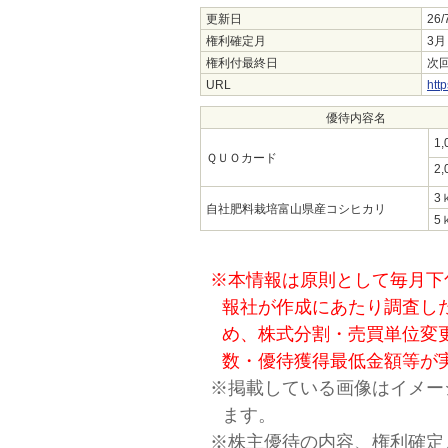
更新日
26/
権利確定月
3月
権利付最終日
次回
URL
http
優待内容名
1
ＱＵＯカード
2
3
自社肥料栽培富山県産コシヒカリ
5
※本情報は原則として毎月下
報社が作成にあたり調査し
め、株式分割・売買単位変
数・優待獲得最低金額等が
※掲載している画像はイメー
ます。
※株主優待の内容、権利確定