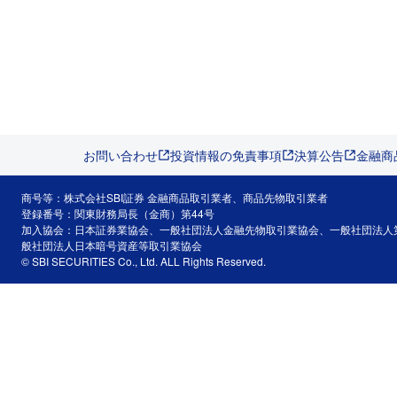
お問い合わせ
投資情報の免責事項
決算公告
金融商
商号等：株式会社SBI証券 金融商品取引業者、商品先物取引業者
登録番号：関東財務局長（金商）第44号
加入協会：日本証券業協会、一般社団法人金融先物取引業協会、一般社団法人
般社団法人日本暗号資産等取引業協会
© SBI SECURITIES Co., Ltd. ALL Rights Reserved.