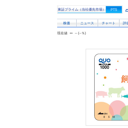
東証プライム（当社優先市場）
PTS
株価
ニュース
チャート
評
--
現在値
-- (--％)