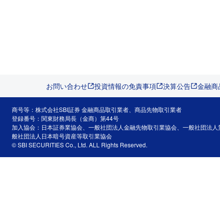
お問い合わせ
投資情報の免責事項
決算公告
金融商
商号等：株式会社SBI証券 金融商品取引業者、商品先物取引業者
登録番号：関東財務局長（金商）第44号
加入協会：日本証券業協会、一般社団法人金融先物取引業協会、一般社団法人
般社団法人日本暗号資産等取引業協会
© SBI SECURITIES Co., Ltd. ALL Rights Reserved.