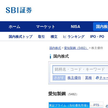
ホーム
マーケット
NISA
国内株
国内株式トップ
取引
積立
ランキング
IPO・PO
国内株式
>
愛知製鋼（5482）
>
株主優待
国内株式
さがす
株主優待
業種
チャ
愛知製鋼
（5482）
PTS
東証プライム（当社優先市場）