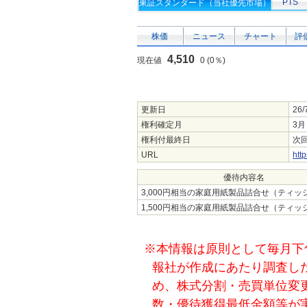
PTS
東証スタンダード（当社優先市場）
株価
ニュース
チャート
評
4,510
現在値
0 (0％)
更新日
26/
権利確定月
3月
権利付最終日
次回
URL
htt
優待内容名
3,000円相当の家庭用紙製品詰合せ（ティッ
1,500円相当の家庭用紙製品詰合せ（ティッ
※本情報は原則として毎月下
報社が作成にあたり調査し
め、株式分割・売買単位変
数・優待獲得最低金額等が