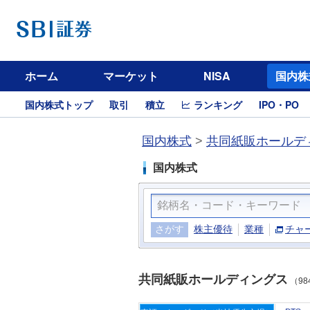
ホーム
マーケット
NISA
国内株
国内株式トップ
取引
積立
ランキング
IPO・PO
国内株式
>
共同紙販ホールディ
国内株式
さがす
株主優待
業種
チャ
共同紙販ホールディングス
（98