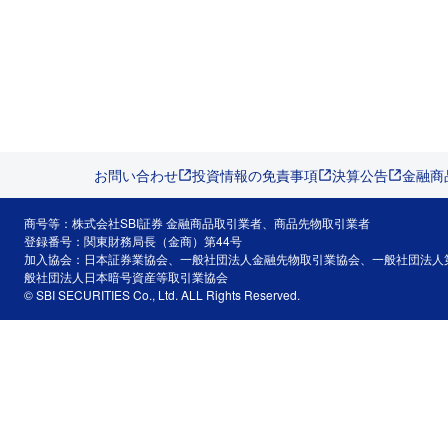
お問い合わせ
投資情報の免責事項
決算公告
金融商
商号等：株式会社SBI証券 金融商品取引業者、商品先物取引業者
登録番号：関東財務局長（金商）第44号
加入協会：日本証券業協会、一般社団法人金融先物取引業協会、一般社団法人
般社団法人日本暗号資産等取引業協会
© SBI SECURITIES Co., Ltd. ALL Rights Reserved.