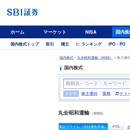
ホーム
マーケット
NISA
国内株
国内株式トップ
取引
積立
ランキング
IPO・PO
国内株式
>
丸全昭和運輸（9068）
>
株主優
国内株式
さがす
株主優待
業種
チャ
丸全昭和運輸
（9068）
PTS
東証プライム（当社優先市場）