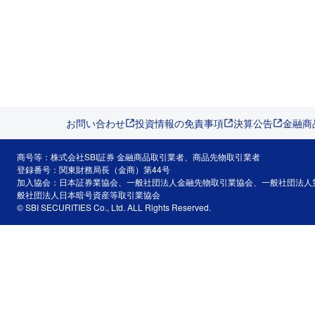
お問い合わせ
投資情報の免責事項
決算公告
金融商
商号等：株式会社SBI証券 金融商品取引業者、商品先物取引業者
登録番号：関東財務局長（金商）第44号
加入協会：日本証券業協会、一般社団法人金融先物取引業協会、一般社団法人
般社団法人日本暗号資産等取引業協会
© SBI SECURITIES Co., Ltd. ALL Rights Reserved.