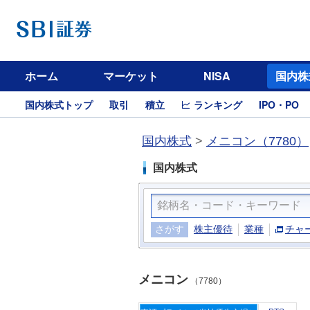
ホーム
マーケット
NISA
国内株
国内株式トップ
取引
積立
ランキング
IPO・PO
国内株式
>
メニコン（7780）
国内株式
さがす
株主優待
業種
チャ
メニコン
（7780）