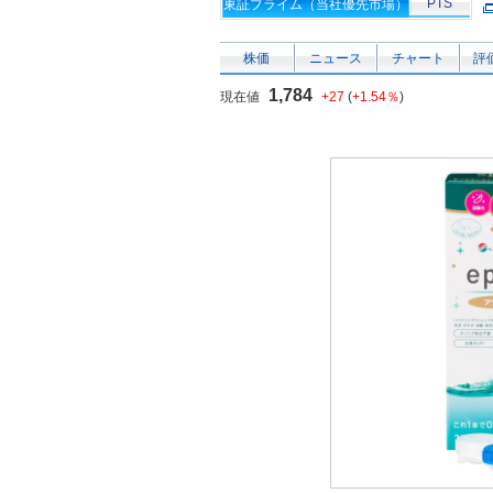
PTS
東証プライム（当社優先市場）
株価
ニュース
チャート
評
1,784
現在値
+27
(
+1.54％
)