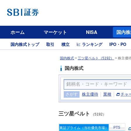
ホーム
マーケット
NISA
国内株
国内株式トップ
取引
積立
ランキング
IPO・PO
国内株式
>
三ツ星ベルト（5192）
>
株主優
国内株式
さがす
株主優待
業種
チャ
三ツ星ベルト
（5192）
PTS
東証プライム（当社優先市場）