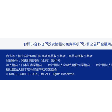
お問い合わせ
投資情報の免責事項
決算公告
金融商
商号等：株式会社SBI証券 金融商品取引業者、商品先物取引業者
登録番号：関東財務局長（金商）第44号
加入協会：日本証券業協会、一般社団法人金融先物取引業協会、一般社団法人
般社団法人日本暗号資産等取引業協会
© SBI SECURITIES Co., Ltd. ALL Rights Reserved.