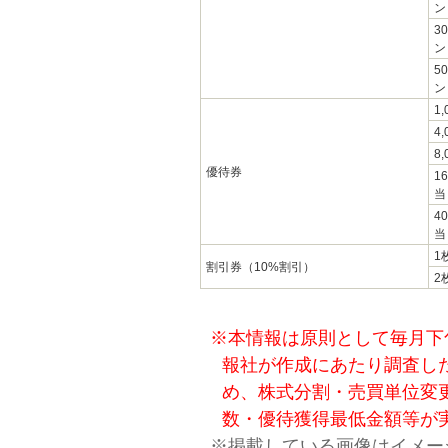
ン
3
ン
5
ン
1
4
8
優待券
1
当
4
当
1
割引券（10%割引）
2
※本情報は原則として毎月下
報社が作成にあたり調査し
め、株式分割・売買単位変
数・優待獲得最低金額等が
※掲載している画像はイメー