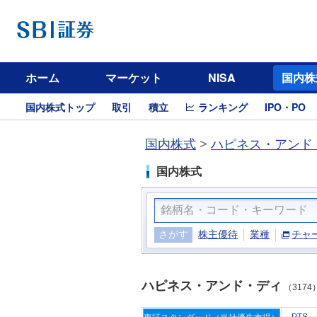
ホーム
マーケット
NISA
国内株
国内株式トップ
取引
積立
ランキング
IPO・PO
国内株式
>
ハピネス・アンド・
国内株式
さがす
株主優待
業種
チャ
ハピネス・アンド・ディ
（3174