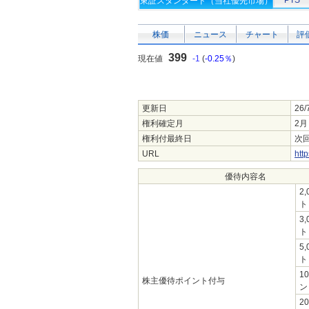
PTS
東証スタンダード（当社優先市場）
株価
ニュース
チャート
評
399
現在値
-1
(
-0.25％
)
更新日
26/
権利確定月
2月
権利付最終日
次回
URL
htt
優待内容名
2
ト
3
ト
5
ト
1
株主優待ポイント付与
ン
2