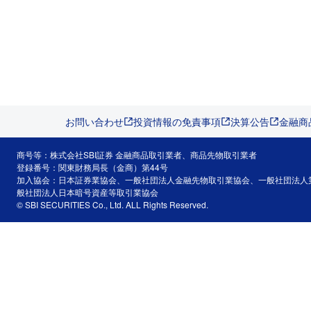
お問い合わせ
投資情報の免責事項
決算公告
金融商
商号等：株式会社SBI証券 金融商品取引業者、商品先物取引業者
登録番号：関東財務局長（金商）第44号
加入協会：日本証券業協会、一般社団法人金融先物取引業協会、一般社団法人
般社団法人日本暗号資産等取引業協会
© SBI SECURITIES Co., Ltd. ALL Rights Reserved.