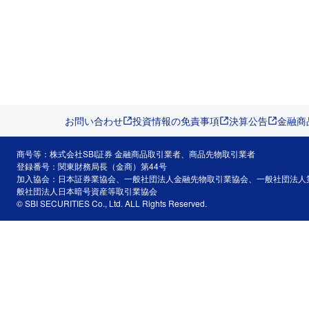
お問い合わせ
投資情報の免責事項
決算公告
金融商
商号等：株式会社SBI証券 金融商品取引業者、商品先物取引業者
登録番号：関東財務局長（金商）第44号
加入協会：日本証券業協会、一般社団法人金融先物取引業協会、一般社団法人
般社団法人日本暗号資産等取引業協会
© SBI SECURITIES Co., Ltd. ALL Rights Reserved.