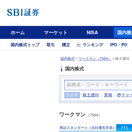
ホーム
マーケット
NISA
国内株
国内株式トップ
取引
積立
ランキング
IPO・PO
国内株式
>
ワークマン（7564）
>
株主優待
国内株式
さがす
株主優待
業種
チャ
ワークマン
（7564）
東証スタンダード（当社優先市場）
PTS