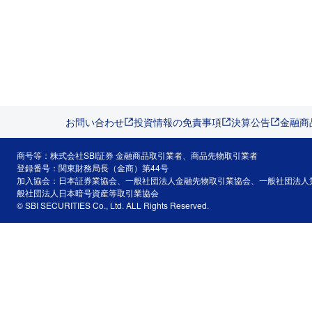
お問い合わせ
投資情報の免責事項
決算公告
金融商
商号等：株式会社SBI証券 金融商品取引業者、商品先物取引業者
登録番号：関東財務局長（金商）第44号
加入協会：日本証券業協会、一般社団法人金融先物取引業協会、一般社団法人
般社団法人日本暗号資産等取引業協会
© SBI SECURITIES Co., Ltd. ALL Rights Reserved.