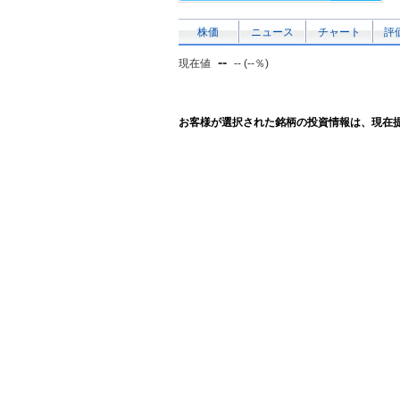
株価
ニュース
チャート
評
--
現在値
-- (--％)
お客様が選択された銘柄の投資情報は、現在