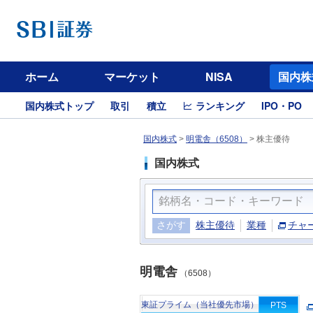
ホーム
マーケット
NISA
国内株
国内株式トップ
取引
積立
ランキング
IPO・PO
国内株式
>
明電舎（6508）
>
株主優待
国内株式
さがす
株主優待
業種
チャ
明電舎
（6508）
東証プライム（当社優先市場）
PTS