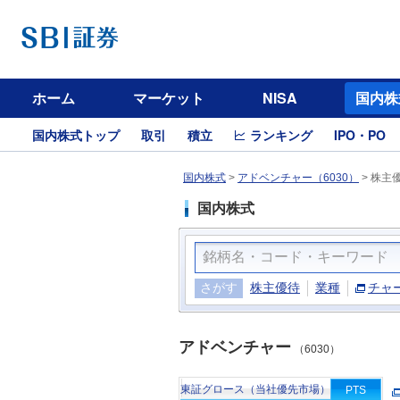
ホーム
マーケット
NISA
国内株
国内株式トップ
取引
積立
ランキング
IPO・PO
国内株式
>
アドベンチャー（6030）
>
株主
国内株式
さがす
株主優待
業種
チャ
アドベンチャー
（6030）
東証グロース（当社優先市場）
PTS