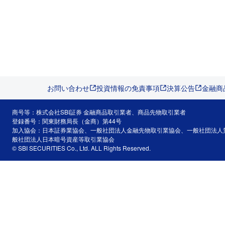
お問い合わせ
投資情報の免責事項
決算公告
金融商
商号等：株式会社SBI証券 金融商品取引業者、商品先物取引業者
登録番号：関東財務局長（金商）第44号
加入協会：日本証券業協会、一般社団法人金融先物取引業協会、一般社団法人
般社団法人日本暗号資産等取引業協会
© SBI SECURITIES Co., Ltd. ALL Rights Reserved.