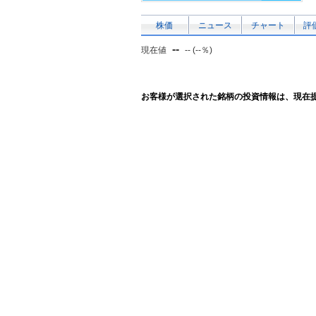
株価
ニュース
チャート
評
--
現在値
-- (--％)
お客様が選択された銘柄の投資情報は、現在