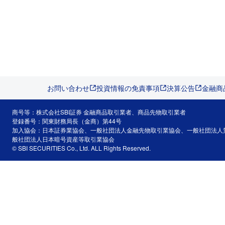
お問い合わせ
投資情報の免責事項
決算公告
金融商
商号等：株式会社SBI証券 金融商品取引業者、商品先物取引業者
登録番号：関東財務局長（金商）第44号
加入協会：日本証券業協会、一般社団法人金融先物取引業協会、一般社団法人
般社団法人日本暗号資産等取引業協会
© SBI SECURITIES Co., Ltd. ALL Rights Reserved.