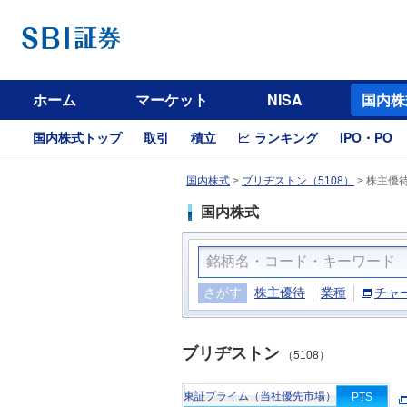
ホーム
マーケット
NISA
国内株
国内株式トップ
取引
積立
ランキング
IPO・PO
国内株式
>
ブリヂストン（5108）
>
株主優
国内株式
さがす
株主優待
業種
チャ
ブリヂストン
（5108）
東証プライム（当社優先市場）
PTS