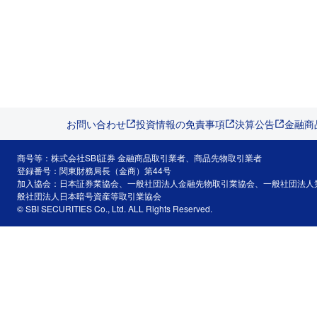
お問い合わせ
投資情報の免責事項
決算公告
金融商
商号等：株式会社SBI証券 金融商品取引業者、商品先物取引業者
登録番号：関東財務局長（金商）第44号
加入協会：日本証券業協会、一般社団法人金融先物取引業協会、一般社団法人
般社団法人日本暗号資産等取引業協会
© SBI SECURITIES Co., Ltd. ALL Rights Reserved.