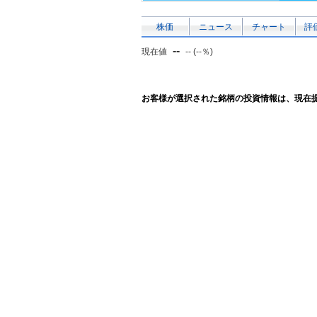
株価
ニュース
チャート
評
--
現在値
-- (--％)
お客様が選択された銘柄の投資情報は、現在