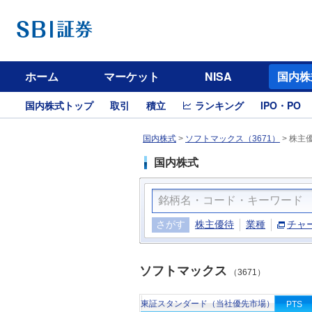
ホーム
マーケット
NISA
国内株
国内株式トップ
取引
積立
ランキング
IPO・PO
国内株式
>
ソフトマックス（3671）
>
株主
国内株式
さがす
株主優待
業種
チャ
ソフトマックス
（3671）
東証スタンダード（当社優先市場）
PTS