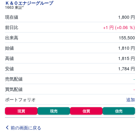
セ
Ｋ＆Ｏエナジーグループ
キ
1663 東証*
ュ
リ
1,
800
円
テ
ィ
+1
円
(+0.06
％)
・
ト
ー
155,
500
ク
ン
1,
810
円
)
1,
815
円
S
1,
784
円
BI
ラ
ッ
-
プ
-
ロ
追加
ボ
ア
ド
現買
現売
信買
信売
(
R
O
B
前の画面に戻る
O
P