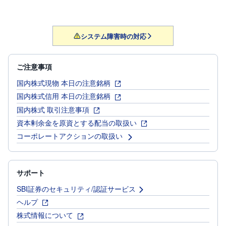
R
O
)
システム障害時の対応
i
D
e
C
o
ご注意事項
国内株式現物 本日の注意銘柄
国内株式信用 本日の注意銘柄
国内株式 取引注意事項
資本剰余金を原資とする配当の取扱い
コーポレートアクションの取扱い
サポート
SBI証券のセキュリティ/認証サービス
ヘルプ
株式情報について