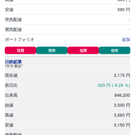
銘柄スクリーニング
投
590
円
資
信
チャート形状銘柄検索
-
託
-
貸株サービス適用金利一覧
債
追加
券
ETF・ETN取扱銘柄一覧
現買
現売
信買
信売
FX
REIT(不動産投資信託)取扱銘柄一覧
日鉄鉱業
1515 東証*
お
ま
3,
175
円
テーマ投資一覧
か
PICK
せ
UP
-325
円
(-9.29
％)
投
資
積立ランキング
846,
200
S
3,
500
円
BI
株
3,
660
円
オ
プ
シ
3,
150
円
ョ
ン
-