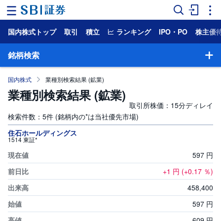
国内株式トップ
取引
積立
ランキング
IPO・PO
株主優
ホ
ー
ム
銘柄検索
マ
国内株式
業種別検索結果 (鉱業)
ー
ケ
業種別検索結果 (鉱業)
ッ
ト
取引所株価：15分ディレイ
検索件数：5件 (銘柄内の*は当社優先市場)
NISA
銘柄検索
住石ホールディングス
1514 東証*
国
597
円
株主優待検索
内
株
式
+1
円
(+0.17
％)
一般信用売り銘柄一覧
458,
400
外
国
HYPER空売り銘柄一覧
597
円
株
式
609
円