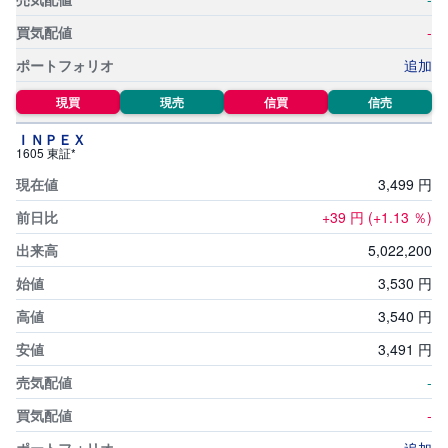
-
先
物
追加
・
オ
プ
現買
現売
信買
信売
シ
ョ
ン
ＩＮＰＥＸ
1605 東証*
商
3,
499
円
品
先
+39
円
(+1.13
％)
物
5,
022,
200
金
3,
530
円
・
銀
・
3,
540
円
プ
ラ
3,
491
円
チ
ナ
-
外
-
貨
建
NE