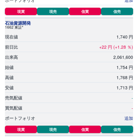
追加
M
W
M
F
現買
現売
信買
信売
石油資源開発
取
1662 東証*
引
所
1,
740
円
C
F
+22
円
(+1.28
％)
D
(
く
2,
061,
600
り
っ
1,
754
円
く
株
3
1,
768
円
6
5)
1,
713
円
-
店
頭
-
C
F
D
追加
現買
現売
信買
信売
S
T(