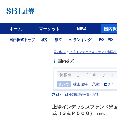
ホーム
マーケット
NISA
国内株
国内株式トップ
取引
積立
ランキング
IPO・PO
国内株式
>
上場インデックスファンド米国株式
国内株式
さがす
株主優待
業種
チャ
ETF・ETN取扱銘柄一覧へ戻る
上場インデックスファンド米
式（Ｓ＆Ｐ５００）
（1547）