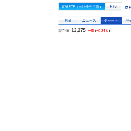
PTS
東証ETF（当社優先市場）
株価
ニュース
チャート
評
13,275
現在値
+45
(
+0.34％
)