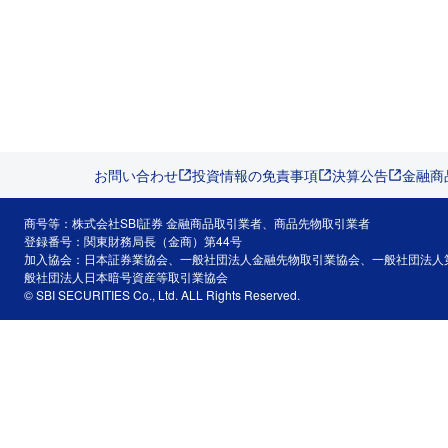
お問い合わせ
投資情報の免責事項
決算公告
金融商
商号等：株式会社SBI証券 金融商品取引業者、商品先物取引業者
登録番号：関東財務局長（金商）第44号
加入協会：日本証券業協会、一般社団法人金融先物取引業協会、一般社団法人
般社団法人日本暗号資産等取引業協会
© SBI SECURITIES Co., Ltd. ALL Rights Reserved.