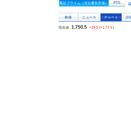
PTS
東証プライム（当社優先市場）
株価
ニュース
チャート
評
1,750.5
現在値
+29.5
(
+1.71％
)