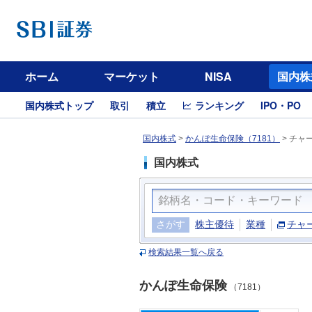
ホーム
マーケット
NISA
国内株
国内株式トップ
取引
積立
ランキング
IPO・PO
国内株式
>
かんぽ生命保険（7181）
>
チャ
国内株式
さがす
株主優待
業種
チャ
検索結果一覧へ戻る
かんぽ生命保険
（7181）