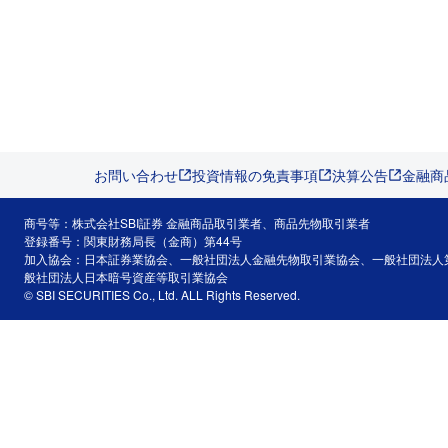
お問い合わせ
投資情報の免責事項
決算公告
金融商
商号等：株式会社SBI証券 金融商品取引業者、商品先物取引業者
登録番号：関東財務局長（金商）第44号
加入協会：日本証券業協会、一般社団法人金融先物取引業協会、一般社団法人
般社団法人日本暗号資産等取引業協会
© SBI SECURITIES Co., Ltd. ALL Rights Reserved.