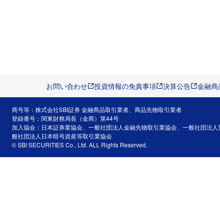
お問い合わせ
投資情報の免責事項
決算公告
金融商
商号等：株式会社SBI証券 金融商品取引業者、商品先物取引業者
登録番号：関東財務局長（金商）第44号
加入協会：日本証券業協会、一般社団法人金融先物取引業協会、一般社団法人
般社団法人日本暗号資産等取引業協会
© SBI SECURITIES Co., Ltd. ALL Rights Reserved.