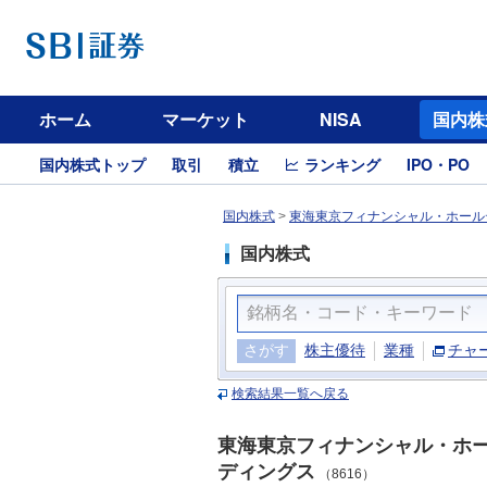
ホーム
マーケット
NISA
国内株
国内株式トップ
取引
積立
ランキング
IPO・PO
国内株式
>
東海東京フィナンシャル・ホールデ
国内株式
さがす
株主優待
業種
チャ
検索結果一覧へ戻る
東海東京フィナンシャル・ホ
ディングス
（8616）