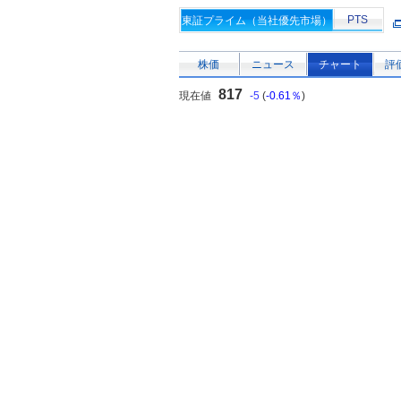
PTS
東証プライム（当社優先市場）
株価
ニュース
チャート
評
817
現在値
-5
(
-0.61％
)