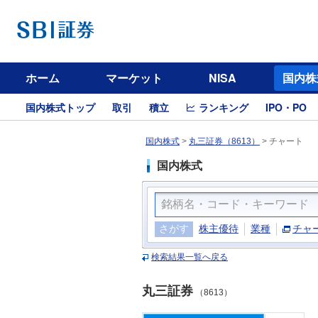
ホーム
マーケット
NISA
国内株
国内株式トップ
取引
積立
ランキング
IPO・PO
国内株式
>
丸三証券（8613）
>
チャート
国内株式
さがす
株主優待
業種
チャ
検索結果一覧へ戻る
丸三証券
（8613）