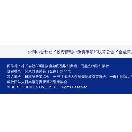
お問い合わせ
投資情報の免責事項
決算公告
金融商
商号等：株式会社SBI証券 金融商品取引業者、商品先物取引業者
登録番号：関東財務局長（金商）第44号
加入協会：日本証券業協会、一般社団法人金融先物取引業協会、一般社団法人
般社団法人日本暗号資産等取引業協会
© SBI SECURITIES Co., Ltd. ALL Rights Reserved.