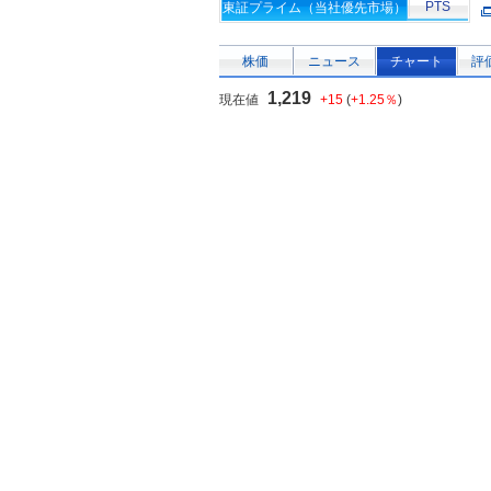
PTS
東証プライム（当社優先市場）
株価
ニュース
チャート
評
1,219
現在値
+15
(
+1.25％
)