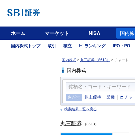
ホーム
マーケット
NISA
国内株
国内株式トップ
取引
積立
ランキング
IPO・PO
国内株式
>
丸三証券（8613）
>
チャート
国内株式
さがす
株主優待
業種
チャ
検索結果一覧へ戻る
丸三証券
（8613）