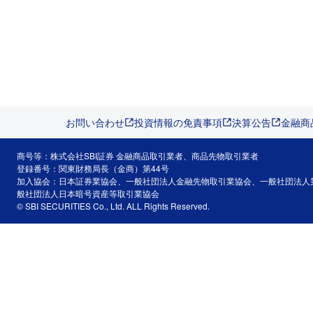
お問い合わせ
投資情報の免責事項
決算公告
金融商
商号等：株式会社SBI証券 金融商品取引業者、商品先物取引業者
登録番号：関東財務局長（金商）第44号
加入協会：日本証券業協会、一般社団法人金融先物取引業協会、一般社団法人
般社団法人日本暗号資産等取引業協会
© SBI SECURITIES Co., Ltd. ALL Rights Reserved.