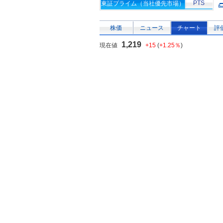
PTS
東証プライム（当社優先市場）
株価
ニュース
チャート
評
1,219
現在値
+15
(
+1.25％
)