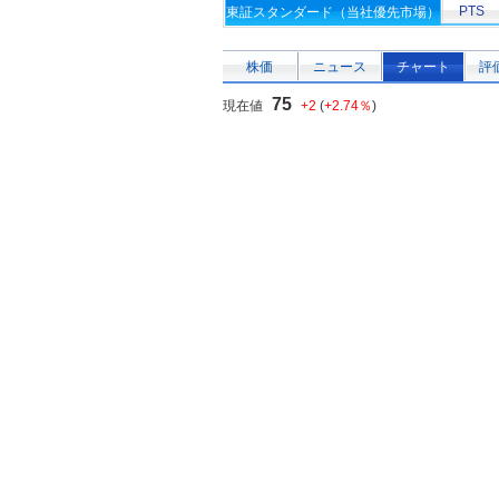
PTS
東証スタンダード（当社優先市場）
株価
ニュース
チャート
評
75
現在値
+2
(
+2.74％
)