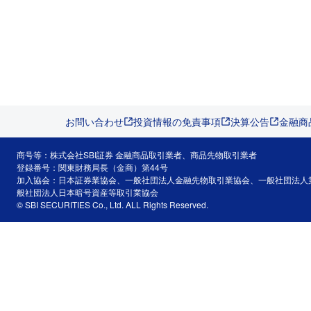
お問い合わせ
投資情報の免責事項
決算公告
金融商
商号等：株式会社SBI証券 金融商品取引業者、商品先物取引業者
登録番号：関東財務局長（金商）第44号
加入協会：日本証券業協会、一般社団法人金融先物取引業協会、一般社団法人
般社団法人日本暗号資産等取引業協会
© SBI SECURITIES Co., Ltd. ALL Rights Reserved.