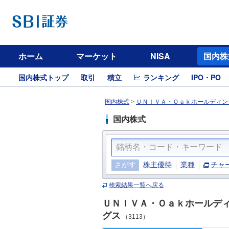
ホーム
マーケット
NISA
国内株
国内株式トップ
取引
積立
ランキング
IPO・PO
国内株式
>
ＵＮＩＶＡ・Ｏａｋホールディング
国内株式
さがす
株主優待
業種
チャ
検索結果一覧へ戻る
ＵＮＩＶＡ・Ｏａｋホールデ
グス
（3113）