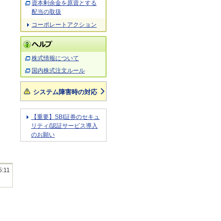
資本剰余金を原資とする
配当の取扱
コーポレートアクション
株式情報について
国内株式注文ルール
システム障害時の対応
【重要】SBI証券のセキュ
リティ/認証サービス導入
のお願い
5:11