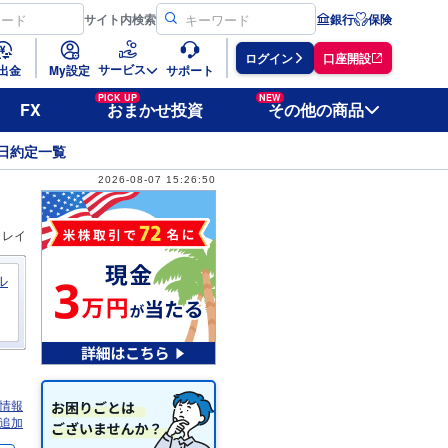
サイト
内検索
銀行
保険
ログイン
口座開設
サービス
出金
My設定
サポート
PICK UP
NEW
FX
おまかせ投資
その他の商品
日約定一覧
2026-08-07 15:26:50
ィレイ
ル
情報
追加