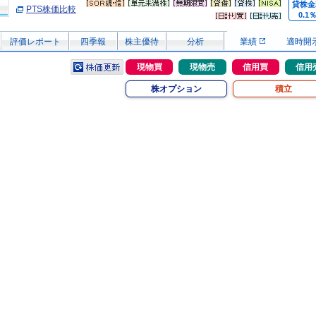
貸株金
PTS株価比較
0.1
評価レポート
四季報
株主優待
分析
業績
適時開
現物買
現物売
信用買
信用
株オプション
積立