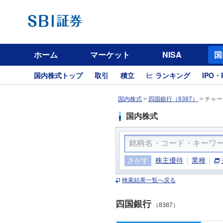
ホーム
マーケット
NISA
国
国内株式トップ
取引
積立
ランキング
IPO・
国内株式
>
四国銀行（8387）
>
チャー
国内株式
さがす
株主優待
業種
検索結果一覧へ戻る
四国銀行
（8387）