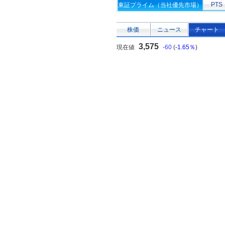
PTS
東証プライム（当社優先市場）
株価
ニュース
チャート
3,575
現在値
-60
(
-1.65％
)