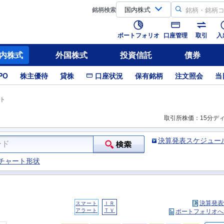
銘柄
検索
ポートフォリオ
口座管理
取引
入
内株式
外国株式
投資信託
債券
PO
株主優待
貸株
口座状況
保有銘柄
注文照会
当
ト
取引所株価：15分デ
決算発表スケジュー
チャート形状
決算発表
スマート
ＩＲ
アラート
ＴＶ
ポートフォリオへ