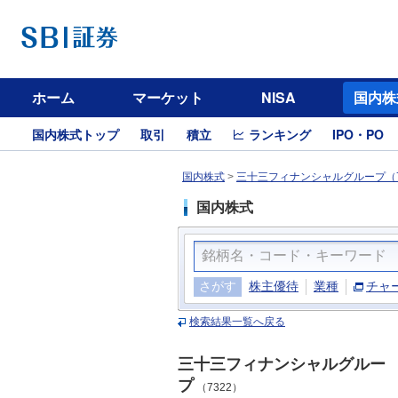
ホーム
マーケット
NISA
国内株
国内株式トップ
取引
積立
ランキング
IPO・PO
国内株式
>
三十三フィナンシャルグループ（7
国内株式
さがす
株主優待
業種
チャ
検索結果一覧へ戻る
三十三フィナンシャルグルー
プ
（7322）