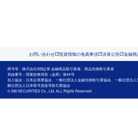
お問い合わせ
投資情報の免責事項
決算公告
金融商
商号等：株式会社SBI証券 金融商品取引業者、商品先物取引業者
登録番号：関東財務局長（金商）第44号
加入協会：日本証券業協会、一般社団法人金融先物取引業協会、一般社団法人
般社団法人日本暗号資産等取引業協会
© SBI SECURITIES Co., Ltd. ALL Rights Reserved.