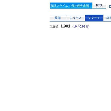
PTS
東証プライム（当社優先市場）
株価
ニュース
チャート
評
1,901
現在値
-19
(
-0.99％
)