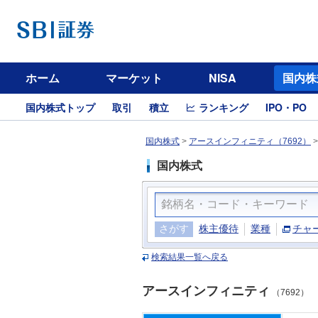
ホーム
マーケット
NISA
国内株
国内株式トップ
取引
積立
ランキング
IPO・PO
国内株式
>
アースインフィニティ（7692）
国内株式
さがす
株主優待
業種
チャ
検索結果一覧へ戻る
アースインフィニティ
（7692）