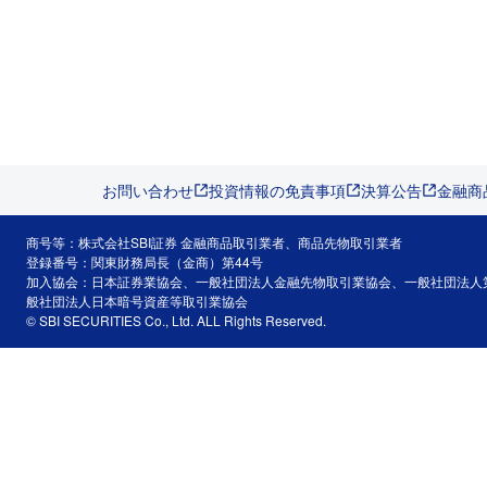
お問い合わせ
投資情報の免責事項
決算公告
金融商
商号等：株式会社SBI証券 金融商品取引業者、商品先物取引業者
登録番号：関東財務局長（金商）第44号
加入協会：日本証券業協会、一般社団法人金融先物取引業協会、一般社団法人
般社団法人日本暗号資産等取引業協会
© SBI SECURITIES Co., Ltd. ALL Rights Reserved.