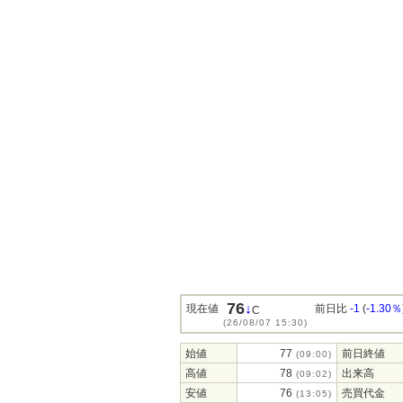
76
↓
現在値
前日比
-1
(
-1.30％
C
(26/08/07 15:30)
始値
77
前日終値
(09:00)
高値
78
出来高
(09:02)
安値
76
売買代金
(13:05)