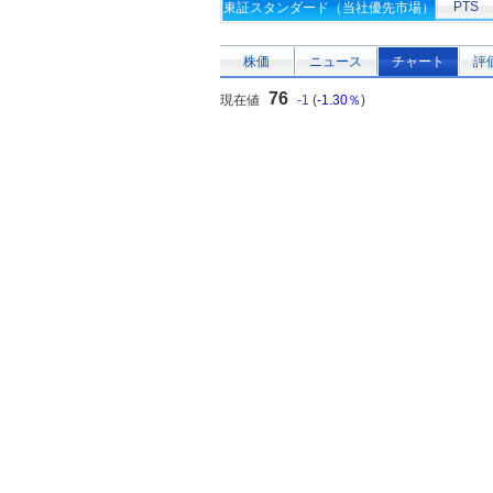
PTS
東証スタンダード（当社優先市場）
株価
ニュース
チャート
評
76
現在値
-1
(
-1.30％
)