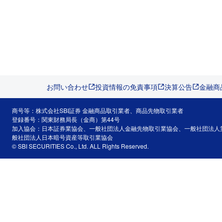
お問い合わせ
投資情報の免責事項
決算公告
金融商
商号等：株式会社SBI証券 金融商品取引業者、商品先物取引業者
登録番号：関東財務局長（金商）第44号
加入協会：日本証券業協会、一般社団法人金融先物取引業協会、一般社団法人
般社団法人日本暗号資産等取引業協会
© SBI SECURITIES Co., Ltd. ALL Rights Reserved.