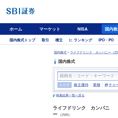
ホーム
マーケット
NISA
国内株
国内株式トップ
取引
積立
ランキング
IPO・PO
国内株式
>
ライフドリンク カンパニー（25
国内株式
さがす
株主優待
業種
チャ
検索結果一覧へ戻る
ライフドリンク カンパニ
ー
（2585）