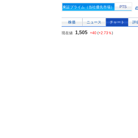
PTS
東証プライム（当社優先市場）
株価
ニュース
チャート
評
1,505
現在値
+40
(
+2.73％
)