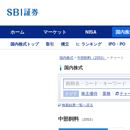
ホーム
マーケット
NISA
国内株
国内株式トップ
取引
積立
ランキング
IPO・PO
国内株式
>
中部飼料（2053）
>
チャート
国内株式
さがす
株主優待
業種
チャ
検索結果一覧へ戻る
中部飼料
（2053）