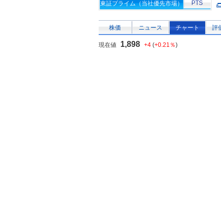
PTS
東証プライム（当社優先市場）
株価
ニュース
チャート
評
1,898
現在値
+4
(
+0.21％
)