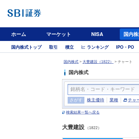
ホーム
マーケット
NISA
国内株
国内株式トップ
取引
積立
ランキング
IPO・PO
国内株式
>
大豊建設（1822）
>
チャート
国内株式
さがす
株主優待
業種
チャ
検索結果一覧へ戻る
大豊建設
（1822）