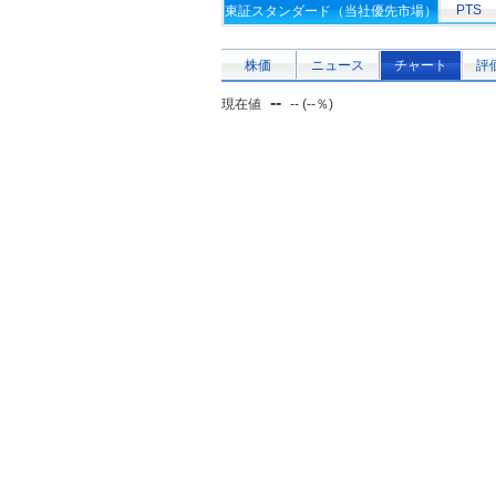
PTS
東証スタンダード（当社優先市場）
株価
ニュース
チャート
評
--
現在値
-- (--％)