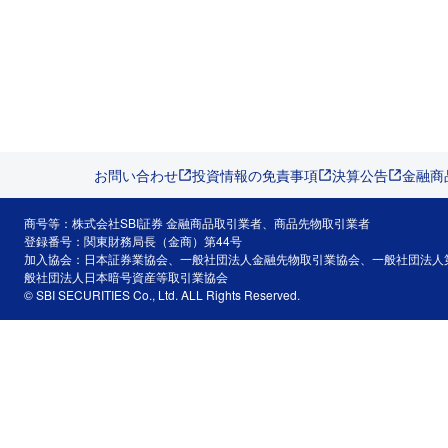
お問い合わせ
投資情報の免責事項
決算公告
金融商
商号等：株式会社SBI証券 金融商品取引業者、商品先物取引業者
登録番号：関東財務局長（金商）第44号
加入協会：日本証券業協会、一般社団法人金融先物取引業協会、一般社団法人
般社団法人日本暗号資産等取引業協会
© SBI SECURITIES Co., Ltd. ALL Rights Reserved.