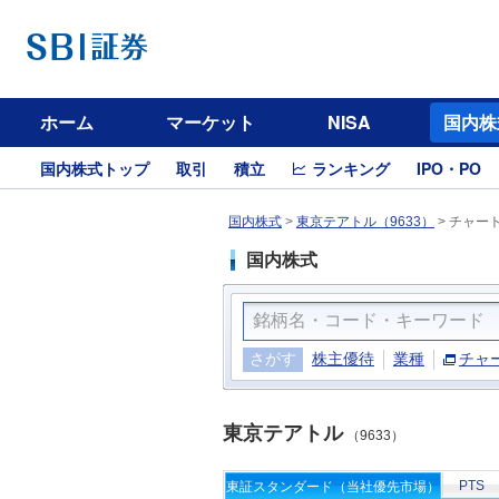
ホーム
マーケット
NISA
国内株
国内株式トップ
取引
積立
ランキング
IPO・PO
国内株式
>
東京テアトル（9633）
>
チャー
国内株式
さがす
株主優待
業種
チャ
東京テアトル
（9633）
PTS
東証スタンダード（当社優先市場）