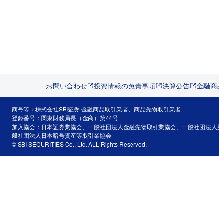
お問い合わせ
投資情報の免責事項
決算公告
金融商
商号等：株式会社SBI証券 金融商品取引業者、商品先物取引業者
登録番号：関東財務局長（金商）第44号
加入協会：日本証券業協会、一般社団法人金融先物取引業協会、一般社団法人
般社団法人日本暗号資産等取引業協会
© SBI SECURITIES Co., Ltd. ALL Rights Reserved.