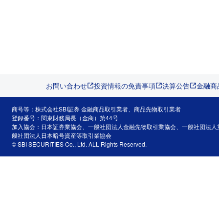
お問い合わせ
投資情報の免責事項
決算公告
金融商
商号等：株式会社SBI証券 金融商品取引業者、商品先物取引業者
登録番号：関東財務局長（金商）第44号
加入協会：日本証券業協会、一般社団法人金融先物取引業協会、一般社団法人
般社団法人日本暗号資産等取引業協会
© SBI SECURITIES Co., Ltd. ALL Rights Reserved.