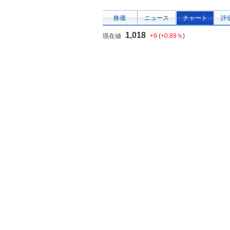
株価
ニュース
チャート
評
1,018
現在値
+9
(
+0.89％
)