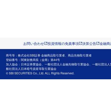
お問い合わせ
投資情報の免責事項
決算公告
金融商
商号等：株式会社SBI証券 金融商品取引業者、商品先物取引業者
登録番号：関東財務局長（金商）第44号
加入協会：日本証券業協会、一般社団法人金融先物取引業協会、一般社団法人
般社団法人日本暗号資産等取引業協会
© SBI SECURITIES Co., Ltd. ALL Rights Reserved.