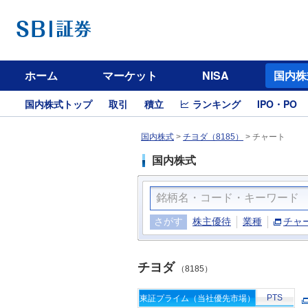
ホーム
マーケット
NISA
国内株
国内株式トップ
取引
積立
ランキング
IPO・PO
国内株式
>
チヨダ（8185）
>
チャート
国内株式
さがす
株主優待
業種
チャ
チヨダ
（8185）
PTS
東証プライム（当社優先市場）