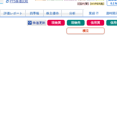
PTS株価比較
0.1
評価レポート
四季報
株主優待
分析
業績
適時開
現物買
現物売
信用買
信用
積立