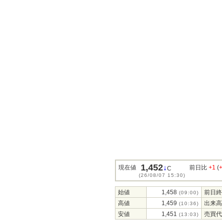
1,452
↓
現在値
前日比
+1
(
C
(26/08/07 15:30)
始値
1,458
前日終
(09:00)
高値
1,459
出来高
(10:36)
安値
1,451
売買代
(13:03)