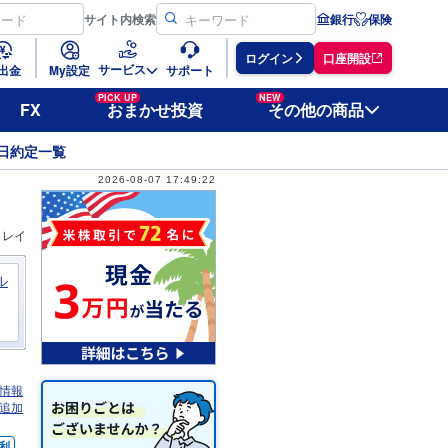
サイト
内検索
銀行
保険
ログイン
口座開設
サービス
出金
My設定
サポート
PICK UP
NEW
FX
おまかせ投資
その他の商品
日約定一覧
2026-08-07 17:49:22
ィレイ
ル
情報
追加
利