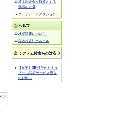
資本剰余金を原資とする
配当の取扱
コーポレートアクション
株式情報について
国内株式注文ルール
システム障害時の対応
【重要】SBI証券のセキュ
リティ/認証サービス導入
のお願い
5:30