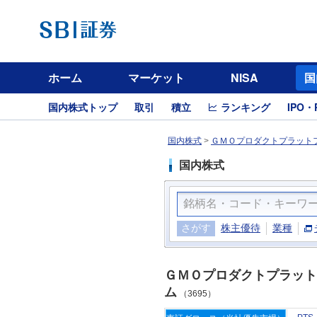
ホーム
マーケット
NISA
国
国内株式トップ
取引
積立
ランキング
IPO・
国内株式
>
ＧＭＯプロダクトプラットフ
国内株式
さがす
株主優待
業種
ＧＭＯプロダクトプラット
ム
（3695）