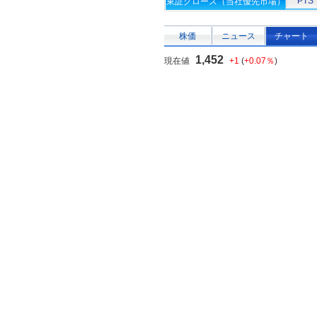
PTS
東証グロース（当社優先市場）
株価
ニュース
チャート
1,452
現在値
+1
(
+0.07％
)