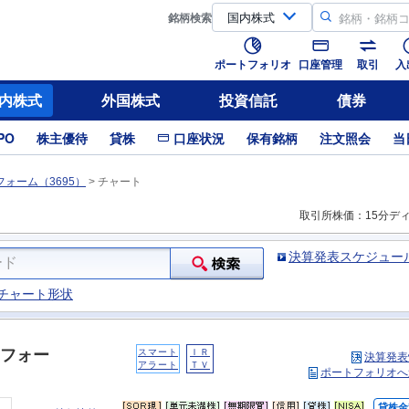
銘柄
検索
ポートフォリオ
口座管理
取引
入
内株式
外国株式
投資信託
債券
PO
株主優待
貸株
口座状況
保有銘柄
注文照会
当
ォーム（3695）
>
チャート
取引所株価：15分デ
決算発表スケジュー
チャート形状
フォー
スマート
ＩＲ
決算発表
アラート
ＴＶ
ポートフォリオへ
貸株金