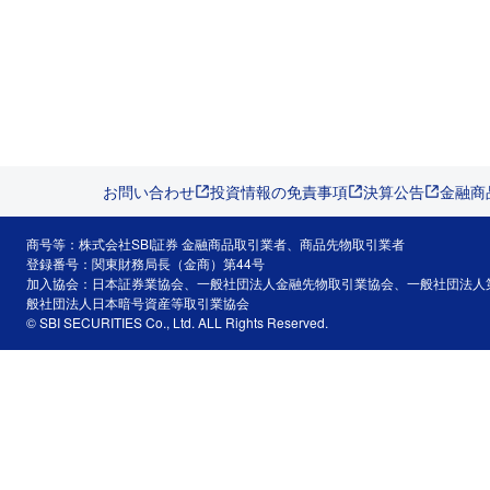
お問い合わせ
投資情報の免責事項
決算公告
金融商
商号等：株式会社SBI証券 金融商品取引業者、商品先物取引業者
登録番号：関東財務局長（金商）第44号
加入協会：日本証券業協会、一般社団法人金融先物取引業協会、一般社団法人
般社団法人日本暗号資産等取引業協会
© SBI SECURITIES Co., Ltd. ALL Rights Reserved.