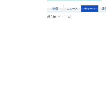
株価
ニュース
チャート
評
--
現在値
-- (--％)