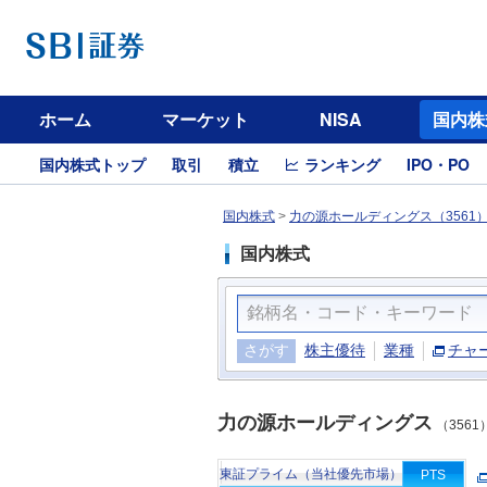
ホーム
マーケット
NISA
国内株
国内株式トップ
取引
積立
ランキング
IPO・PO
国内株式
>
力の源ホールディングス（3561
国内株式
さがす
株主優待
業種
チャ
力の源ホールディングス
（3561
東証プライム（当社優先市場）
PTS