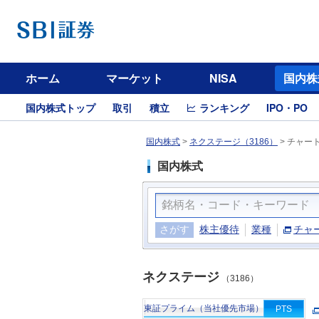
ホーム
マーケット
NISA
国内株
国内株式トップ
取引
積立
ランキング
IPO・PO
国内株式
>
ネクステージ（3186）
>
チャー
国内株式
さがす
株主優待
業種
チャ
ネクステージ
（3186）
東証プライム（当社優先市場）
PTS