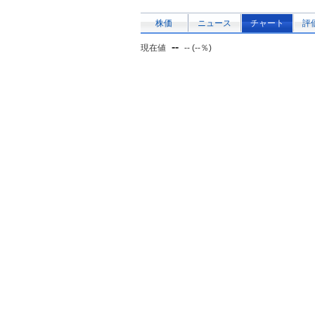
株価
ニュース
チャート
評
--
現在値
-- (--％)