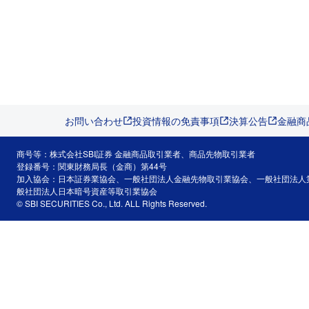
お問い合わせ
投資情報の免責事項
決算公告
金融商
商号等：株式会社SBI証券 金融商品取引業者、商品先物取引業者
登録番号：関東財務局長（金商）第44号
加入協会：日本証券業協会、一般社団法人金融先物取引業協会、一般社団法人
般社団法人日本暗号資産等取引業協会
© SBI SECURITIES Co., Ltd. ALL Rights Reserved.