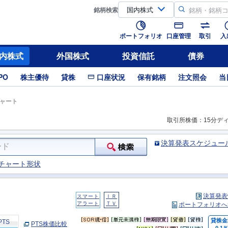
銘柄
検索
ポートフォリオ
口座管理
取引
入
内株式
外国株式
投資信託
債券
PO
株主優待
貸株
口座状況
保有銘柄
注文照会
当
ャート
取引所株価：15分デ
決算発表スケジュー
チャート形状
決算発表
スマート
ＩＲ
アラート
ＴＶ
ポートフォリオへ
貸株金
PTS
PTS株価比較