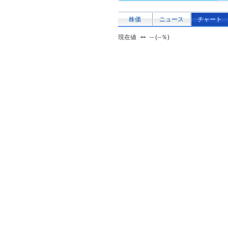
株価
ニュース
チャート
--
現在値
-- (--％)