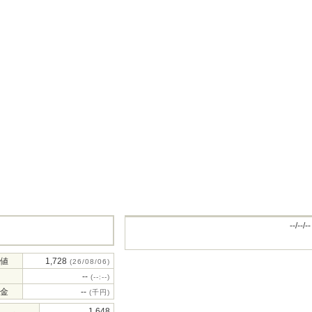
--/--/--
値
1,728
(26/08/06)
--
(--:--)
金
--
(千円)
1,648