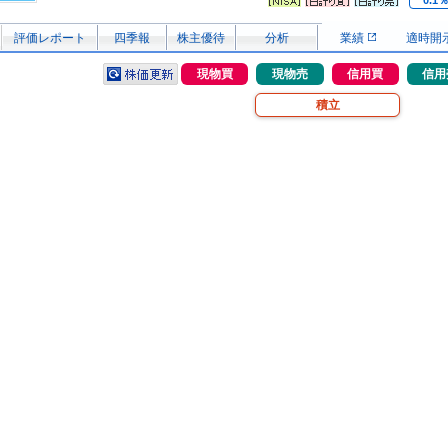
0.1
評価レポート
四季報
株主優待
分析
業績
適時開
現物買
現物売
信用買
信用
積立