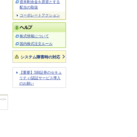
資本剰余金を原資とする
配当の取扱
コーポレートアクション
株式情報について
国内株式注文ルール
システム障害時の対応
【重要】SBI証券のセキュ
リティ/認証サービス導入
のお願い
 --:--