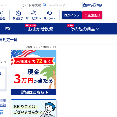
サイト
内検索
銀行
保険
ログイン
口座開設
サービス
出金
My設定
サポート
PICK UP
NEW
FX
おまかせ投資
その他の商品
日約定一覧
2026-08-07 08:13:55
ィレイ
ル
情報
追加
利