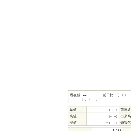
--
現在値
前日比 -- (--％)
(--/--/-- --:--)
始値
--
前日終
(--:--)
高値
--
出来高
(--:--)
安値
--
売買代
(--:--)
1,938