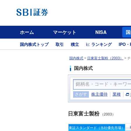
ホーム
マーケット
NISA
国
国内株式トップ
取引
積立
ランキング
IPO・
国内株式
>
日東富士製粉（2003）
>
チ
国内株式
さがす
株主優待
業種
日東富士製粉
（2003）
東証スタンダード（当社優先市場）