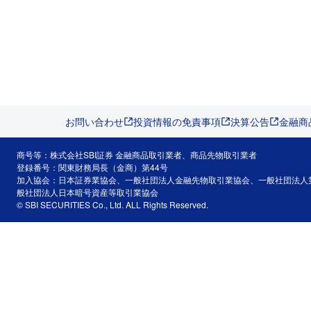
お問い合わせ
投資情報の免責事項
決算公告
金融商
商号等：株式会社SBI証券 金融商品取引業者、商品先物取引業者
登録番号：関東財務局長（金商）第44号
加入協会：日本証券業協会、一般社団法人金融先物取引業協会、一般社団法人
般社団法人日本暗号資産等取引業協会
© SBI SECURITIES Co., Ltd. ALL Rights Reserved.