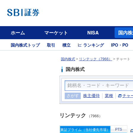
ホーム
マーケット
NISA
国内株
国内株式トップ
取引
積立
ランキング
IPO・PO
国内株式
>
リンテック（7966）
>
チャート
国内株式
さがす
株主優待
業種
チャ
リンテック
（7966）
PTS
東証プライム（当社優先市場）