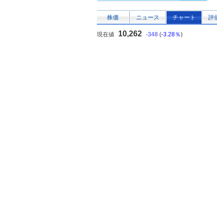
株価
ニュース
チャート
評
10,262
現在値
-348
(
-3.28％
)