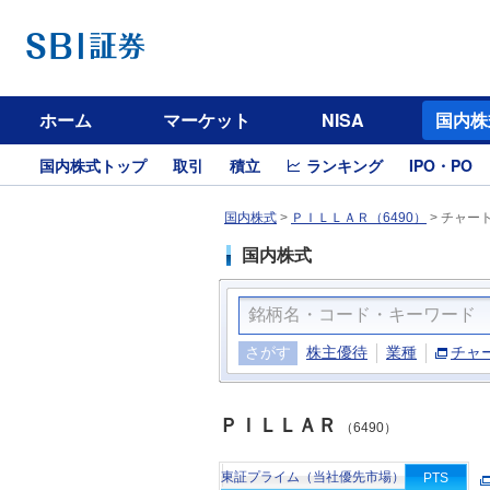
ホーム
マーケット
NISA
国内株
国内株式トップ
取引
積立
ランキング
IPO・PO
国内株式
>
ＰＩＬＬＡＲ（6490）
>
チャー
国内株式
さがす
株主優待
業種
チャ
ＰＩＬＬＡＲ
（6490）
東証プライム（当社優先市場）
PTS