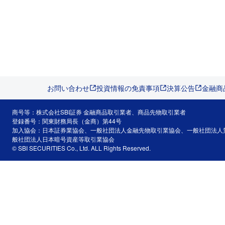
お問い合わせ
投資情報の免責事項
決算公告
金融商
商号等：株式会社SBI証券 金融商品取引業者、商品先物取引業者
登録番号：関東財務局長（金商）第44号
加入協会：日本証券業協会、一般社団法人金融先物取引業協会、一般社団法人
般社団法人日本暗号資産等取引業協会
© SBI SECURITIES Co., Ltd. ALL Rights Reserved.