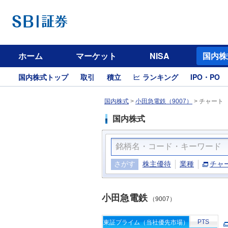
ホーム
マーケット
NISA
国内株
国内株式トップ
取引
積立
ランキング
IPO・PO
国内株式
>
小田急電鉄（9007）
>
チャート
国内株式
さがす
株主優待
業種
チャ
小田急電鉄
（9007）
PTS
東証プライム（当社優先市場）