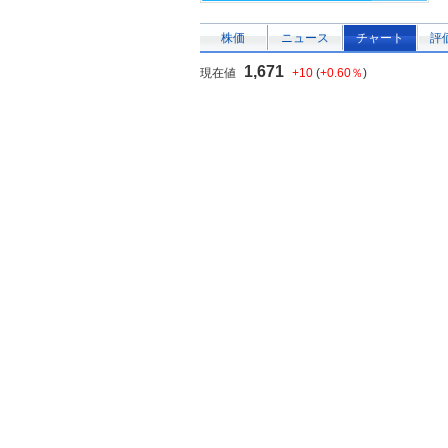
株価
ニュース
チャート
評
1,671
現在値
+10
(
+0.60％
)