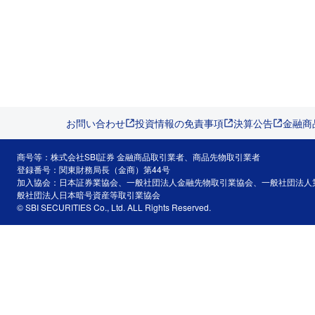
お問い合わせ
投資情報の免責事項
決算公告
金融商
商号等：株式会社SBI証券 金融商品取引業者、商品先物取引業者
登録番号：関東財務局長（金商）第44号
加入協会：日本証券業協会、一般社団法人金融先物取引業協会、一般社団法人
般社団法人日本暗号資産等取引業協会
© SBI SECURITIES Co., Ltd. ALL Rights Reserved.