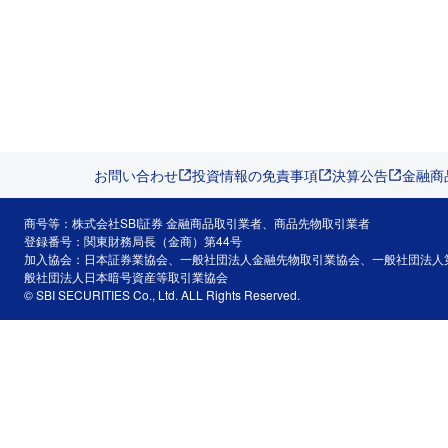
お問い合わせ
投資情報の免責事項
決算公告
金融商
商号等：株式会社SBI証券 金融商品取引業者、商品先物取引業者
登録番号：関東財務局長（金商）第44号
加入協会：日本証券業協会、一般社団法人金融先物取引業協会、一般社団法人
般社団法人日本暗号資産等取引業協会
© SBI SECURITIES Co., Ltd. ALL Rights Reserved.