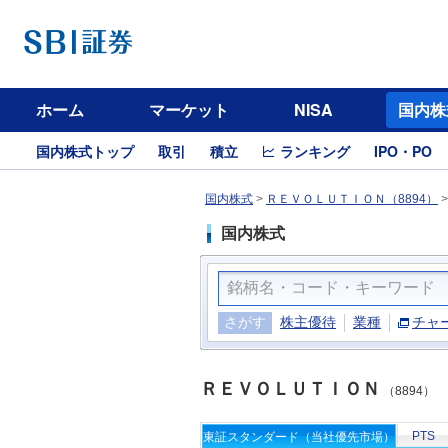
ホーム
マーケット
NISA
国内株
国内株式トップ
取引
積立
ランキング
IPO・PO
国内株式
>
ＲＥＶＯＬＵＴＩＯＮ（8894）
国内株式
さがす
株主優待
業種
チャ
ＲＥＶＯＬＵＴＩＯＮ
（8894）
PTS
東証スタンダード（当社優先市場）