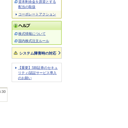
資本剰余金を原資とする
配当の取扱
コーポレートアクション
株式情報について
国内株式注文ルール
システム障害時の対応
【重要】SBI証券のセキュ
リティ/認証サービス導入
のお願い
5:30