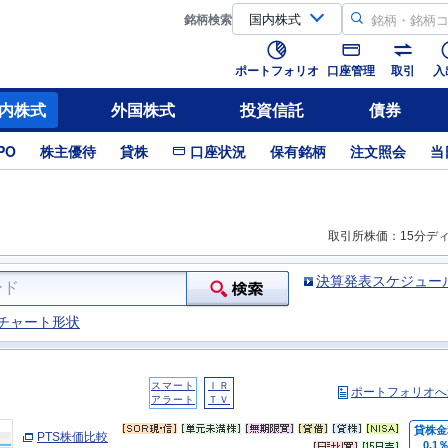
銘柄
検索
ポートフォリオ
口座管理
取引
入
内株式
外国株式
投資信託
債券
PO
株主優待
貸株
口座状況
保有銘柄
注文照会
当
取引所株価：15分デ
決算発表スケジュー
チャート形状
スマート
ＩＲ
ポートフォリオへ
アラート
ＴＶ
貸株金
PTS株価比較
0.1