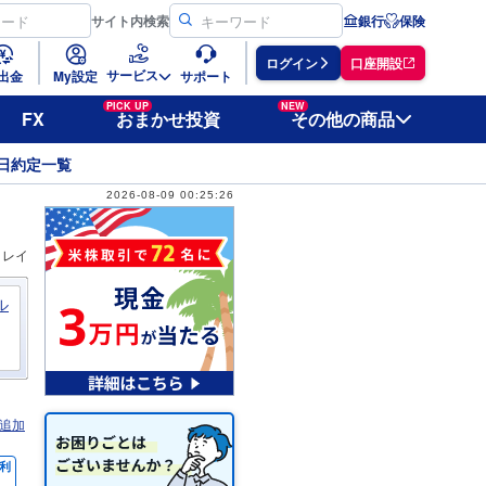
サイト
内検索
銀行
保険
ログイン
口座開設
サービス
出金
My設定
サポート
PICK UP
NEW
FX
おまかせ投資
その他の商品
日約定一覧
2026-08-09 00:25:26
ィレイ
ル
追加
利
％