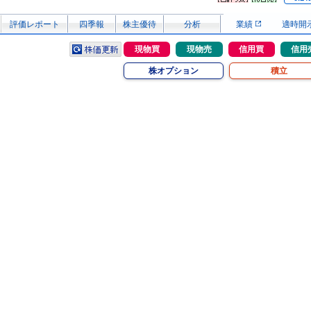
評価レポート
四季報
株主優待
分析
業績
適時開
現物買
現物売
信用買
信用
株オプション
積立