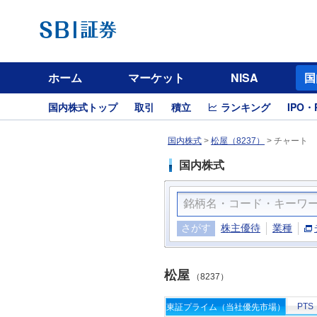
ホーム
マーケット
NISA
国
国内株式トップ
取引
積立
ランキング
IPO・
国内株式
>
松屋（8237）
>
チャート
国内株式
さがす
株主優待
業種
松屋
（8237）
PTS
東証プライム（当社優先市場）