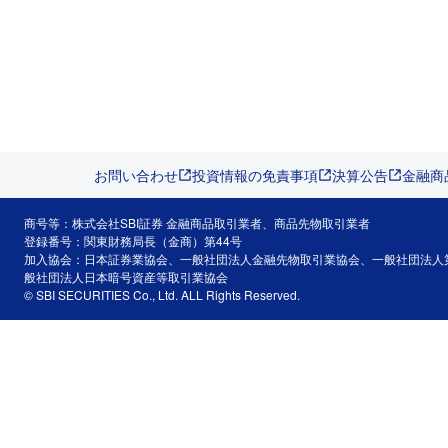
お問い合わせ
投資情報の免責事項
決算公告
金融商
商号等：株式会社SBI証券 金融商品取引業者、商品先物取引業者
登録番号：関東財務局長（金商）第44号
加入協会：日本証券業協会、一般社団法人金融先物取引業協会、一般社団法人
般社団法人日本暗号資産等取引業協会
© SBI SECURITIES Co., Ltd. ALL Rights Reserved.