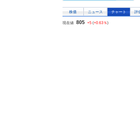
株価
ニュース
チャート
評
805
現在値
+5
(
+0.63％
)