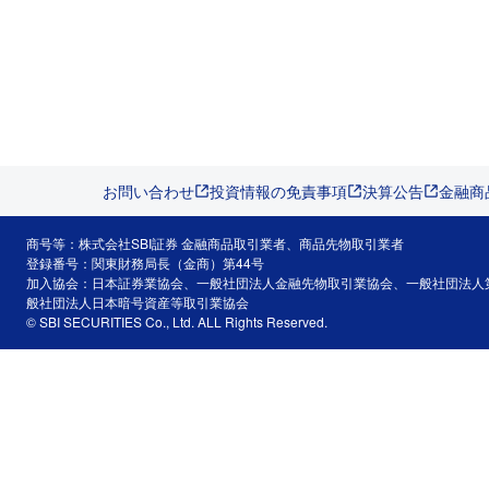
お問い合わせ
投資情報の免責事項
決算公告
金融商
商号等：株式会社SBI証券 金融商品取引業者、商品先物取引業者
登録番号：関東財務局長（金商）第44号
加入協会：日本証券業協会、一般社団法人金融先物取引業協会、一般社団法人
般社団法人日本暗号資産等取引業協会
© SBI SECURITIES Co., Ltd. ALL Rights Reserved.