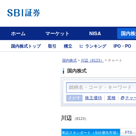
ホーム
マーケット
NISA
国内株
国内株式トップ
取引
積立
ランキング
IPO・PO
国内株式
>
川辺（8123）
>
チャート
国内株式
さがす
株主優待
業種
チャ
川辺
（8123）
PTS
東証スタンダード（当社優先市場）