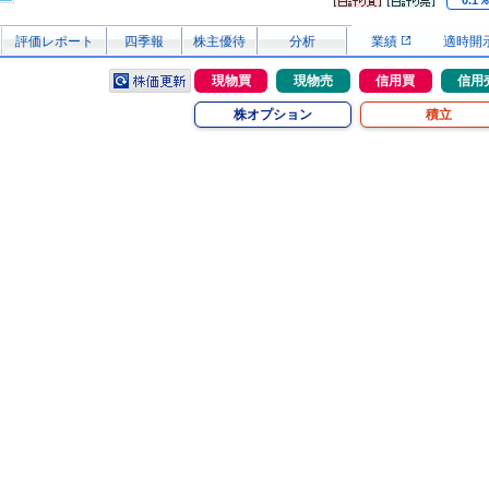
0.1
評価レポート
四季報
株主優待
分析
業績
適時開
現物買
現物売
信用買
信用
株オプション
積立