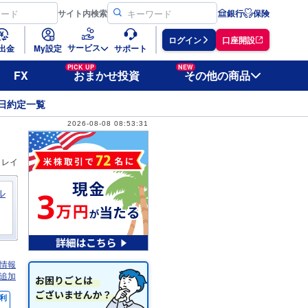
サイト
内検索
銀行
保険
ログイン
口座開設
サービス
出金
My設定
サポート
PICK UP
NEW
FX
おまかせ投資
その他の商品
日約定一覧
2026-08-08 08:53:31
ィレイ
ル
情報
追加
利