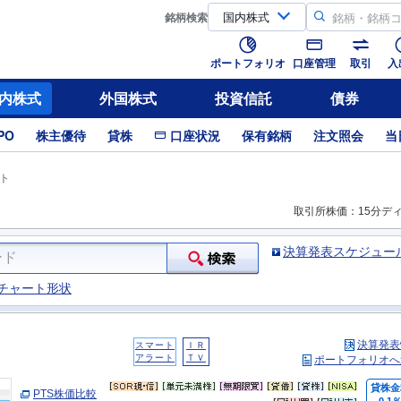
銘柄
検索
ポートフォリオ
口座管理
取引
入
内株式
外国株式
投資信託
債券
PO
株主優待
貸株
口座状況
保有銘柄
注文照会
当
ト
取引所株価：15分デ
決算発表スケジュー
チャート形状
決算発表
スマート
ＩＲ
アラート
ＴＶ
ポートフォリオへ
貸株金
PTS株価比較