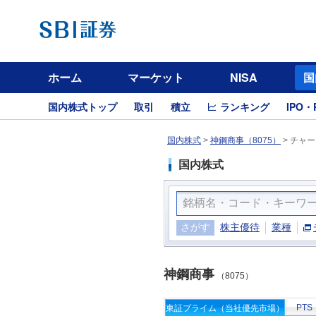
ホーム
マーケット
NISA
国
国内株式トップ
取引
積立
ランキング
IPO・
国内株式
>
神鋼商事（8075）
>
チャー
国内株式
さがす
株主優待
業種
神鋼商事
（8075）
PTS
東証プライム（当社優先市場）