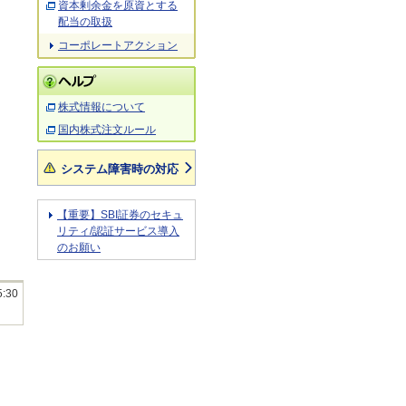
資本剰余金を原資とする
配当の取扱
コーポレートアクション
株式情報について
国内株式注文ルール
システム障害時の対応
【重要】SBI証券のセキュ
リティ/認証サービス導入
のお願い
5:30