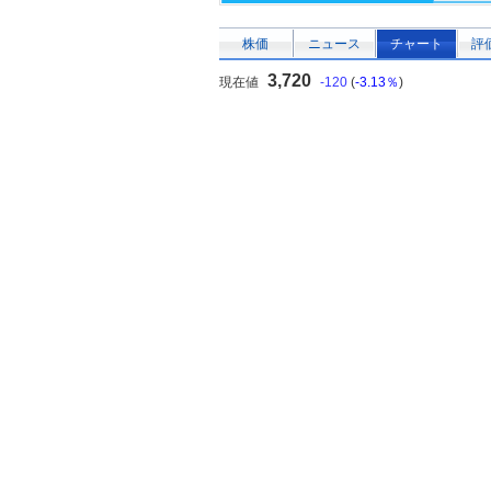
株価
ニュース
チャート
評
3,720
現在値
-120
(
-3.13％
)