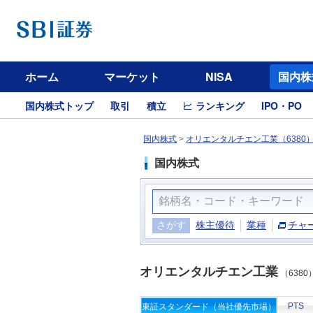
ホーム
マーケット
NISA
国内株
国内株式トップ
取引
積立
ランキング
IPO・PO
国内株式
>
オリエンタルチエン工業（6380
国内株式
さがす
株主優待
業種
チャ
オリエンタルチエン工業
（6380
PTS
東証スタンダード（当社優先市場）