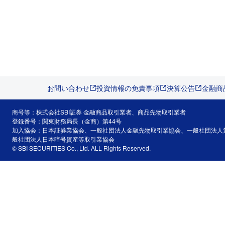
お問い合わせ
投資情報の免責事項
決算公告
金融商
商号等：株式会社SBI証券 金融商品取引業者、商品先物取引業者
登録番号：関東財務局長（金商）第44号
加入協会：日本証券業協会、一般社団法人金融先物取引業協会、一般社団法人
般社団法人日本暗号資産等取引業協会
© SBI SECURITIES Co., Ltd. ALL Rights Reserved.