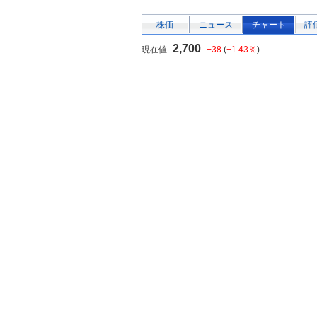
株価
ニュース
チャート
評
2,700
現在値
+38
(
+1.43％
)