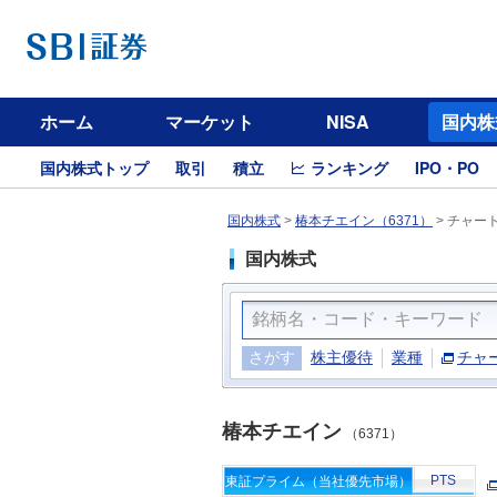
ホーム
マーケット
NISA
国内株
国内株式トップ
取引
積立
ランキング
IPO・PO
国内株式
>
椿本チエイン（6371）
>
チャー
国内株式
さがす
株主優待
業種
チャ
椿本チエイン
（6371）
PTS
東証プライム（当社優先市場）