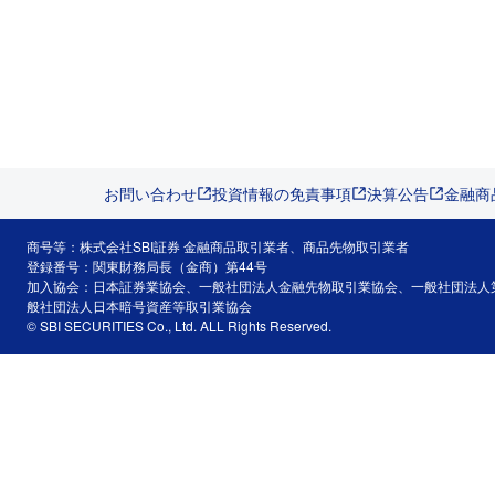
お問い合わせ
投資情報の免責事項
決算公告
金融商
商号等：株式会社SBI証券 金融商品取引業者、商品先物取引業者
登録番号：関東財務局長（金商）第44号
加入協会：日本証券業協会、一般社団法人金融先物取引業協会、一般社団法人
般社団法人日本暗号資産等取引業協会
© SBI SECURITIES Co., Ltd. ALL Rights Reserved.