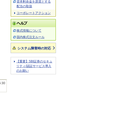
資本剰余金を原資とする
配当の取扱
コーポレートアクション
株式情報について
国内株式注文ルール
システム障害時の対応
【重要】SBI証券のセキュ
リティ/認証サービス導入
のお願い
5:30