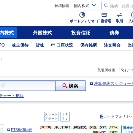
銘柄
検索
ポートフォリオ
口座管理
取引
入
内株式
外国株式
投資信託
債券
PO
株主優待
貸株
口座状況
保有銘柄
注文照会
当
ト
取引所株価：15分デ
決算発表スケジュー
チャート形状
スマート
ＩＲ
ポートフォリオへ
アラート
ＴＶ
貸株金
PTS株価比較
0.1