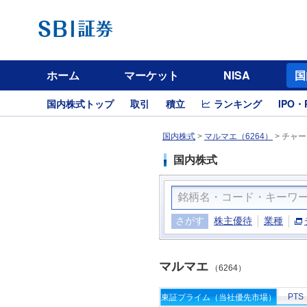
ホーム
マーケット
NISA
国
国内株式トップ
取引
積立
ランキング
IPO・
国内株式
>
マルマエ（6264）
>
チャー
国内株式
さがす
株主優待
業種
マルマエ
（6264）
PTS
東証プライム（当社優先市場）