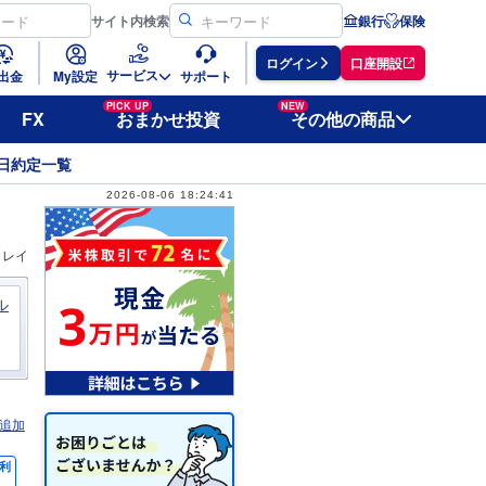
サイト
内検索
銀行
保険
ログイン
口座開設
サービス
出金
My設定
サポート
PICK UP
NEW
FX
おまかせ投資
その他の商品
日約定一覧
2026-08-06 18:24:41
ィレイ
ル
追加
利
％