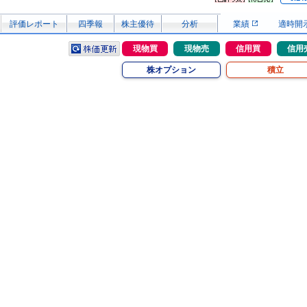
評価レポート
四季報
株主優待
分析
業績
適時開
現物買
現物売
信用買
信用
株オプション
積立