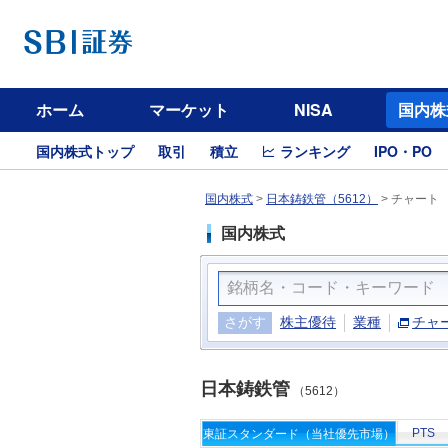
ホーム
マーケット
NISA
国内株
国内株式トップ
取引
積立
ランキング
IPO・PO
国内株式
>
日本鋳鉄管（5612）
>
チャート
国内株式
さがす
株主優待
業種
チャ
日本鋳鉄管
（5612）
PTS
東証スタンダード（当社優先市場）