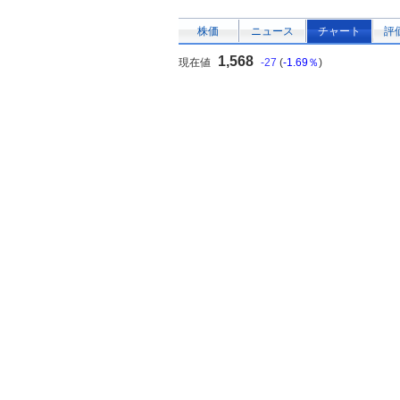
株価
ニュース
チャート
評
1,568
現在値
-27
(
-1.69％
)