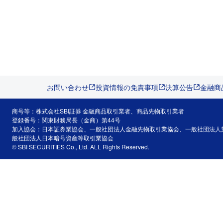
お問い合わせ
投資情報の免責事項
決算公告
金融商
商号等：株式会社SBI証券 金融商品取引業者、商品先物取引業者
登録番号：関東財務局長（金商）第44号
加入協会：日本証券業協会、一般社団法人金融先物取引業協会、一般社団法人
般社団法人日本暗号資産等取引業協会
© SBI SECURITIES Co., Ltd. ALL Rights Reserved.