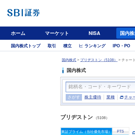
ホーム
マーケット
NISA
国内株
国内株式トップ
取引
積立
ランキング
IPO・PO
国内株式
>
ブリヂストン（5108）
>
チャー
国内株式
さがす
株主優待
業種
チャ
ブリヂストン
（5108）
PTS
東証プライム（当社優先市場）