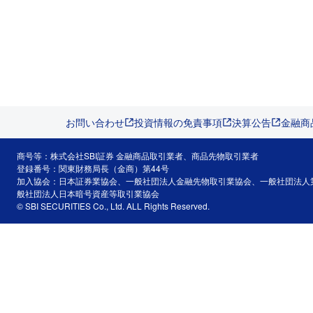
お問い合わせ
投資情報の免責事項
決算公告
金融商
商号等：株式会社SBI証券 金融商品取引業者、商品先物取引業者
登録番号：関東財務局長（金商）第44号
加入協会：日本証券業協会、一般社団法人金融先物取引業協会、一般社団法人
般社団法人日本暗号資産等取引業協会
© SBI SECURITIES Co., Ltd. ALL Rights Reserved.