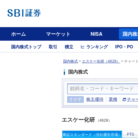
ホーム
マーケット
NISA
国内株
国内株式トップ
取引
積立
ランキング
IPO・PO
国内株式
>
エスケー化研（4628）
>
チャー
国内株式
さがす
株主優待
業種
チャ
エスケー化研
（4628）
PTS
東証スタンダード（当社優先市場）