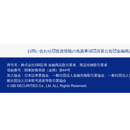
お問い合わせ
投資情報の免責事項
決算公告
金融商
商号等：株式会社SBI証券 金融商品取引業者、商品先物取引業者
登録番号：関東財務局長（金商）第44号
加入協会：日本証券業協会、一般社団法人金融先物取引業協会、一般社団法人
般社団法人日本暗号資産等取引業協会
© SBI SECURITIES Co., Ltd. ALL Rights Reserved.