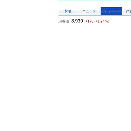
株価
ニュース
チャート
評
8,930
現在値
+170
(
+1.94％
)