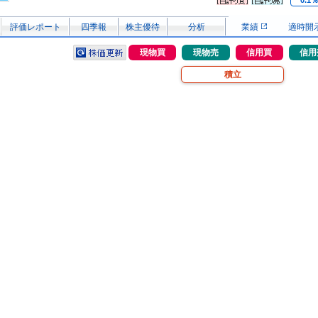
0.1
評価レポート
四季報
株主優待
分析
業績
適時開
現物買
現物売
信用買
信用
積立