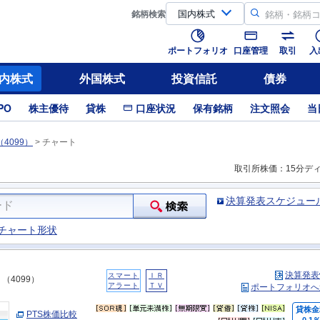
銘柄
検索
ポートフォリオ
口座管理
取引
入
内株式
外国株式
投資信託
債券
PO
株主優待
貸株
口座状況
保有銘柄
注文照会
当
4099）
>
チャート
取引所株価：15分デ
決算発表スケジュー
チャート形状
決算発表
スマート
ＩＲ
（4099）
アラート
ＴＶ
ポートフォリオへ
貸株金
PTS株価比較