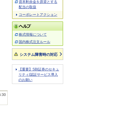
資本剰余金を原資とする
配当の取扱
コーポレートアクション
株式情報について
国内株式注文ルール
システム障害時の対応
【重要】SBI証券のセキュ
リティ/認証サービス導入
のお願い
5:30