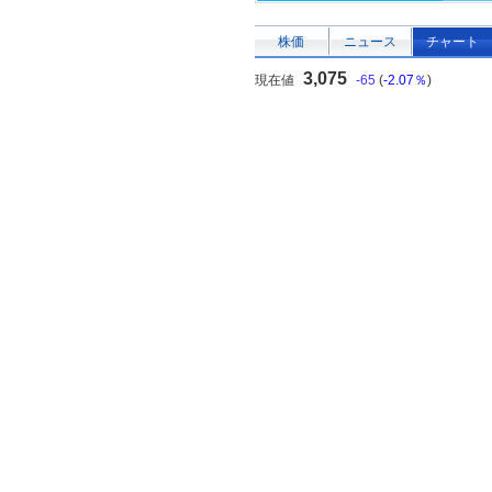
株価
ニュース
チャート
3,075
現在値
-65
(
-2.07％
)