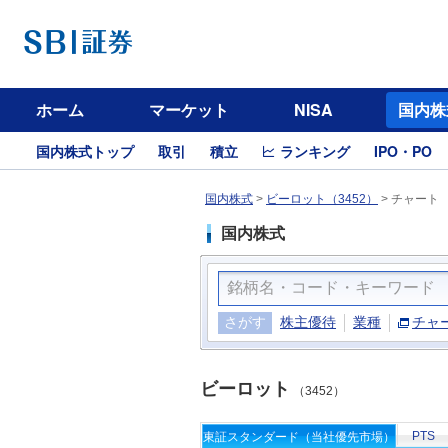
ホーム
マーケット
NISA
国内株
国内株式トップ
取引
積立
ランキング
IPO・PO
国内株式
>
ビーロット（3452）
>
チャート
国内株式
さがす
株主優待
業種
チャ
ビーロット
（3452）
PTS
東証スタンダード（当社優先市場）