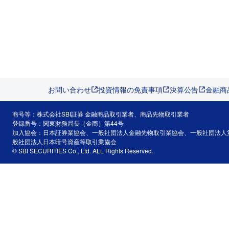
お問い合わせ
投資情報の免責事項
決算公告
金融商
商号等：株式会社SBI証券 金融商品取引業者、商品先物取引業者
登録番号：関東財務局長（金商）第44号
加入協会：日本証券業協会、一般社団法人金融先物取引業協会、一般社団法人
般社団法人日本暗号資産等取引業協会
© SBI SECURITIES Co., Ltd. ALL Rights Reserved.