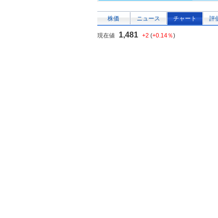
株価
ニュース
チャート
評
1,481
現在値
+2
(
+0.14％
)